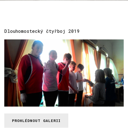
password?
Forgot
your
username?
Dlouhomostecký
čtyřboj
2019
PROHLÉDNOUT GALERII