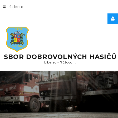
Galerie
USERNAME
HESLO
SBOR DOBROVOLNÝCH HASIČŮ
Liberec
-
Růžodol
I.
REMEMBER
ME
Forgot
your