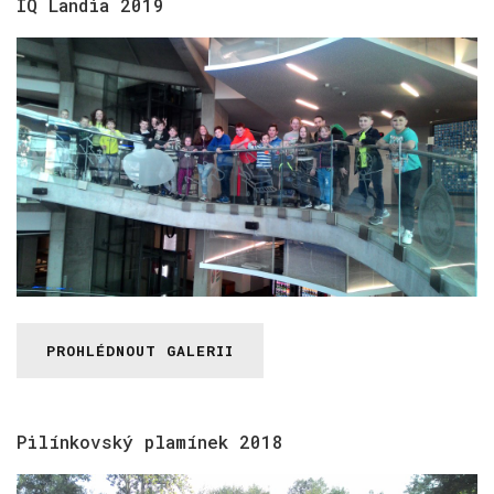
IQ
Landia
2019
PROHLÉDNOUT GALERII
Pilínkovský
plamínek
2018