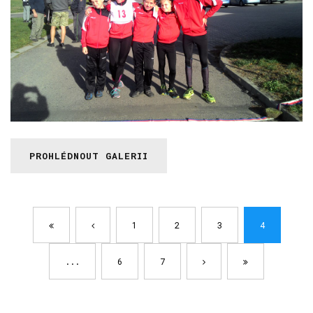
PROHLÉDNOUT GALERII
1
2
3
4
...
6
7