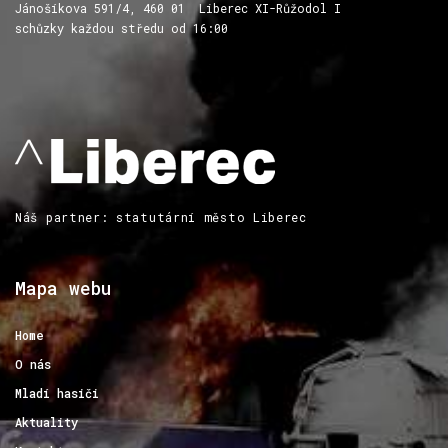
Jánošíkova 591/4, 460 01 Liberec XI-Růžodol I
schůzky každou středu od 16:00
Náš partner: statutární město Liberec
Mapa
webu
Home
O nás
Mladí hasiči
Aktuality