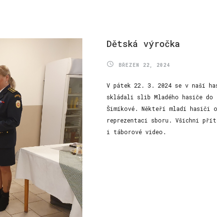
Dětská
výročka
BŘEZEN 22, 2024
V pátek 22. 3. 2024 se v naší ha
skládali slib Mladého hasiče do 
Šimíkové. Někteří mladí hasiči o
reprezentaci sboru. Všichni přít
i táborové video.