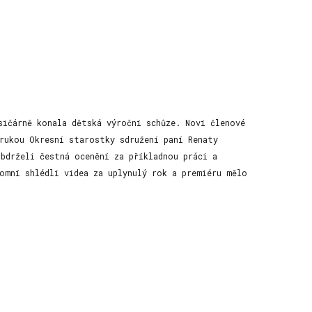
Forgot
your
password?
Forgot
your
username?
sičárně konala dětská výroční schůze. Noví členové
rukou Okresní starostky sdružení paní Renaty
bdrželi čestná ocenění za příkladnou práci a
omní shlédli videa za uplynulý rok a premiéru mělo