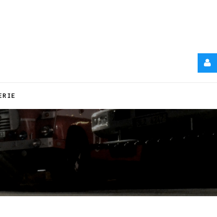
USERNAME
ERIE
HESLO
REMEMBER
ME