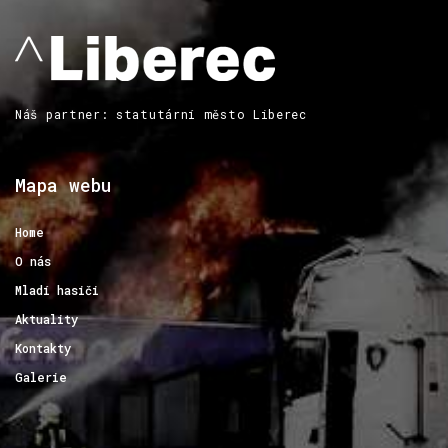
Náš partner: statutární město Liberec
Mapa
webu
Home
O nás
Mladí hasiči
Aktuality
Kontakty
Galerie