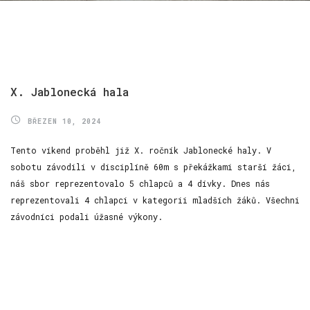
password?
Forgot
your
username?
X.
Jablonecká
hala
BŘEZEN 10, 2024
Tento víkend proběhl již X. ročník Jablonecké haly. V
sobotu závodili v disciplíně 60m s překážkami starší žáci,
náš sbor reprezentovalo 5 chlapců a 4 dívky. Dnes nás
reprezentovali 4 chlapci v kategorii mladších žáků. Všechni
závodníci podali úžasné výkony.