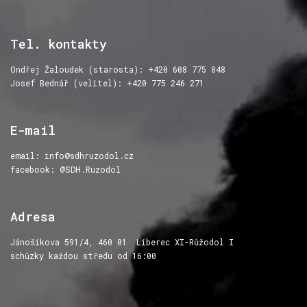
Tel.
kontakty
Ondřej Žaloudek (starosta): +420 608 775 848
Josef Bednář (velitel): +420 775 246 271
E-mail
email:
info@sdhruzodol.cz
facebook: @SDH.Ruzodol
Adresa
Jánošíkova 591/4, 460 01 Liberec XI-Růžodol I
schůzky každou středu od 16:00