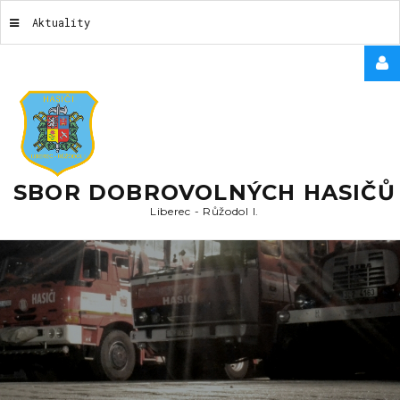
Aktuality
USERNAME
HESLO
SBOR DOBROVOLNÝCH HASIČŮ
Liberec
-
Růžodol
I.
REMEMBER
ME
Forgot
your